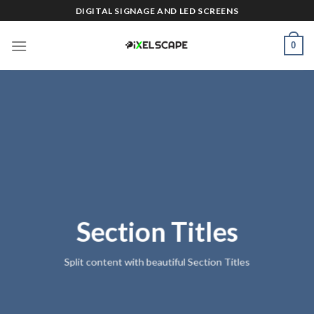
Skip
DIGITAL SIGNAGE AND LED SCREENS
to
content
0
Section Titles
Split content with beautiful Section Titles